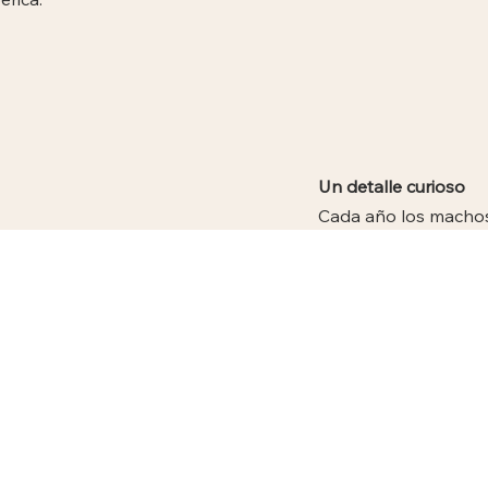
Un detalle curioso
Cada año los machos
desarrollarla desde c
Este proceso natural 
la renovación const
A diferencia de los 
cornamenta.
En La Maleza