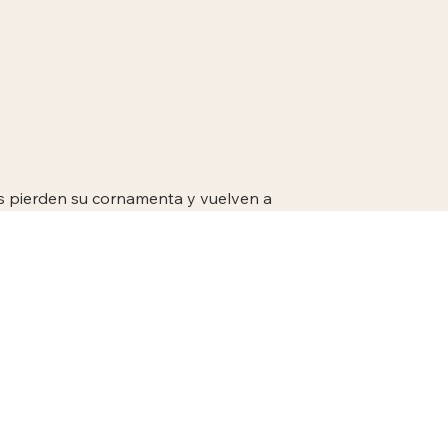
 pierden su cornamenta y vuelven a
ero.
forma parte de su ciclo biológico y simboliza
ante del bosque.
machos, las hembras no desarrollan