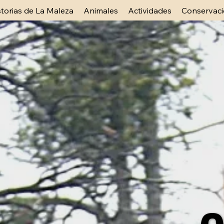
storias de La Maleza
Animales
Actividades
Conservac